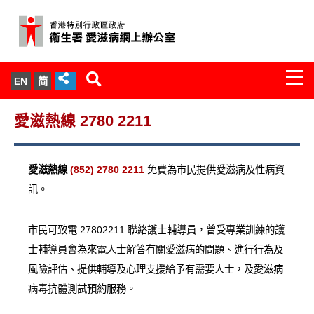
Togg
EN
简
navi
關於我們
愛滋熱線 2780 2211
服務範圍
愛滋熱線
(852) 2780 2211
免費為市民提供愛滋病及性病資
文件櫃
訊。
統計數字
市民可致電 27802211 聯絡護士輔導員，曾受專業訓練的護
士輔導員會為來電人士解答有關愛滋病的問題、進行行為及
新聞發佈
風險評估、提供輔導及心理支援給予有需要人士，及愛滋病
病毒抗體測試預約服務。
愛滋病病毒感染與醫護人員專家組