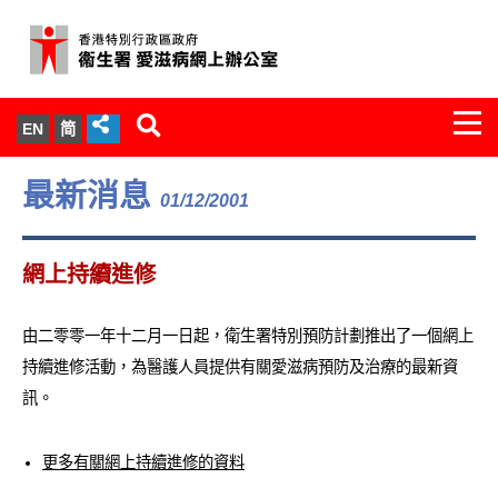
Togg
EN
简
navi
關於我們
最新消息
01/12/2001
服務範圍
網上持續進修
文件櫃
由二零零一年十二月一日起，衛生署特別預防計劃推出了一個網上
統計數字
持續進修活動，為醫護人員提供有關愛滋病預防及治療的最新資
訊。
新聞發佈
愛滋病病毒感染與醫護人員專家組
更多有關網上持續進修的資料