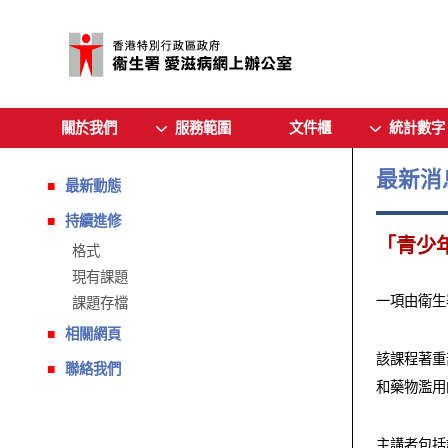
關於我們
服務範圍
文件櫃
統計數字
最新消
最新動態
持續進修
「青少
格式
現有課題
一項由衛生
課題存檔
相關網頁
該課程著重
聯絡我們
和藥物濫用
主講者包括