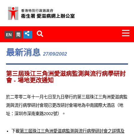
Togg
EN
简
navi
關於我們
最新消息
27/09/2002
服務範圍
第三屆珠江三角洲愛滋病監測與流行病學研討
文件櫃
會 - 場地更改通知
統計數字
於二零零二年十一月七日至九日舉行的第三屆珠江三角洲愛滋病監
測與流行病學研討會現已更改研討會場地為中南國際大酒店（地
新聞發佈
址：深圳市深南東路2002號）。
愛滋病病毒感染與醫護人員專家組
下載
第三屆珠江三角洲愛滋病監測與流行病學研討會之詳情及