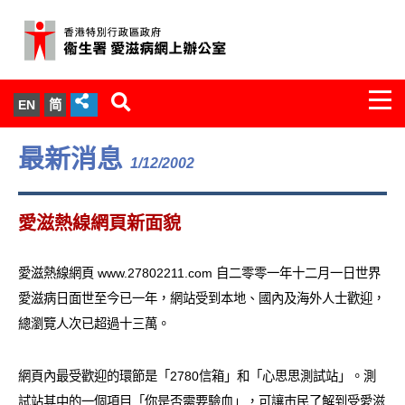
Togg
EN
简
navi
關於我們
最新消息
1/12/2002
服務範圍
愛滋熱線網頁新面貌
文件櫃
愛滋熱線網頁 www.27802211.com 自二零零一年十二月一日世界
統計數字
愛滋病日面世至今已一年，網站受到本地、國內及海外人士歡迎，
總瀏覽人次已超過十三萬。
新聞發佈
愛滋病病毒感染與醫護人員專家組
網頁內最受歡迎的環節是「2780信箱」和「心思思測試站」。測
試站其中的一個項目「你是否需要驗血」，可讓巿民了解到受愛滋