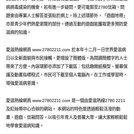
愛滋病呈報表格
病病毒感染的機會，若有進一步疑問，更可電郵至2780信箱，問
題會由專業人士解答並張貼於網上。除上述環節外，「遊戲地帶」
其他
亦是青少年們熱愛瀏覽的部份。通過互動的遊戲能獲取更多預防愛
滋病的知識。
愛滋熱線網頁 www.27802211.com 於本年十二月一日世界愛滋病
日以全新面貌與巿民接觸，更增設了簡體版，為閱讀簡體字的人士
帶來了方便。內容環節亦添加了下載區︰包括趣緻紙模型、螢幕保
護及動畫指標程式，巿民可下載至個人電腦內，在工作或學習時，
增強愛滋病意識。
愛滋熱線網頁 www.27802211.com 是一個由愛滋熱線2780 2211
及紅絲帶中心合辦的網站。 本網站的特色是透過輕鬆活潑的動
畫、遊戲、信箱問答，以吸引年青人及普羅大眾，讓大家輕輕鬆鬆
地學會愛滋病知識。