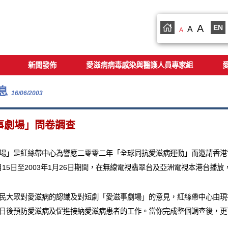
A
EN
A
A
新聞發佈
愛滋病病毒感染與醫護人員專家組
息
16/06/2003
事劇場」問卷調查
場」是紅絲帶中心為響應二零零二年「全球同抗愛滋病運動」而邀請香港
12月15日至2003年1月26日期間，在無線電視翡翠台及亞洲電視本港台
民大眾對愛滋病的認識及對短劇「愛滋事劇場」的意見，紅絲帶中心由現
日後預防愛滋病及促進接納愛滋病患者的工作。當你完成整個調查後，更