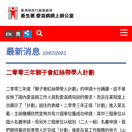
Togg
EN
简
navi
關於我們
最新消息
10/07/2003
服務範圍
二零零三年獅子會紅絲帶學人計劃
文件櫃
二零零三年度「獅子會紅絲帶學人計劃」的申請十分踴躍，這不單
統計數字
反映了國內愛滋病工作人員對愛滋病培訓的需求，而且在某程度上
亦顯示了「計劃」過往的表績。二零零三年正值「計劃」進入第五
新聞發佈
載，主辦機構欣然宣佈共有六個單位獲成功申請：其中三個單位以
個人名義申請，而另外三個單位以組別（二人一組）名義申請。我
愛滋病病毒感染與醫護人員專家組
們期待著這些準學人於完成「計劃」後能在其工作服務的地方（山