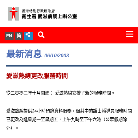
Togg
EN
简
navi
關於我們
最新消息
06/10/2003
服務範圍
愛滋熱線更改服務時間
文件櫃
從二零零三年十月開始； 愛滋熱線安排了新的服務時間。
統計數字
愛滋熱線提供24小時預錄資料服務，但其中的護士輔導員服務時間
新聞發佈
已更改為逢星期一至星期五，上午九時至下午六時（公眾假期除
愛滋病病毒感染與醫護人員專家組
外）。