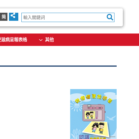
简
愛滋病呈報表格
其他