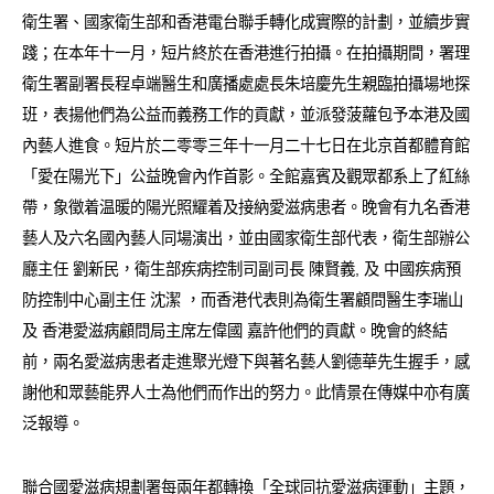
衛生署、國家衛生部和香港電台聯手轉化成實際的計劃，並續步實
踐；在本年十一月，短片終於在香港進行拍攝。在拍攝期間，署理
衛生署副署長程卓端醫生和廣播處處長朱培慶先生親臨拍攝場地探
班，表揚他們為公益而義務工作的貢獻，並派發菠蘿包予本港及國
內藝人進食。短片於二零零三年十一月二十七日在北京首都體育館
「愛在陽光下」公益晚會內作首影。全館嘉賓及觀眾都系上了紅絲
帶，象徵着温暖的陽光照耀着及接納愛滋病患者。晚會有九名香港
藝人及六名國內藝人同場演出，並由國家衛生部代表，衛生部辦公
廳主任 劉新民，衛生部疾病控制司副司長 陳賢義, 及 中國疾病預
防控制中心副主任 沈潔 ，而香港代表則為衛生署顧問醫生李瑞山
及 香港愛滋病顧問局主席左偉國 嘉許他們的貢獻。晚會的終結
前，兩名愛滋病患者走進聚光燈下與著名藝人劉德華先生握手，感
謝他和眾藝能界人士為他們而作出的努力。此情景在傳媒中亦有廣
泛報導。
聯合國愛滋病規劃署每兩年都轉換「全球同抗愛滋病運動」主題，