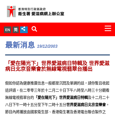
Togg
EN
简
navi
關於我們
最新消息
19/12/2003
服務範圍
「愛在陽光下」世界愛滋病日特輯及 世界愛滋
文件櫃
病日北京音樂會於無線電視翡翠台播出
統計數字
假如你認為健康推廣信息一般都是沉悶及單調的話，請你暫且收起
這評語，在二零零三年於十二月二十日下午八時至八時三十分觀看
新聞發佈
無線電視翡翠台的
「愛在陽光下」世界愛滋病日特輯
及十二月二十
八日下午一時十五分至下午二時十五分
世界愛滋病日北京音樂會
。
愛滋病病毒感染與醫護人員專家組
節目內將播放由國家衛生部、香港衛生署及香港電台聯合製作之