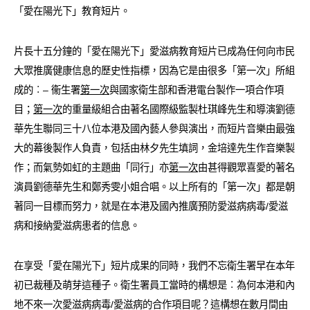
「愛在陽光下」教育短片。
愛滋病呈報表格
其他
片長十五分鐘的「愛在陽光下」愛滋病教育短片已成為任何向市民
大眾推廣健康信息的歷史性指標，因為它是由很多「第一次」所組
成的︰– 衞生署
第一次
與國家衛生部和香港電台製作一項合作項
目；
第一次
的重量級組合由著名國際級監製杜琪峰先生和導演劉德
華先生聯同三十八位本港及國內藝人參與演出，而短片音樂由最強
大的幕後製作人負責，包括由林夕先生填詞，金培達先生作音樂製
作；而氣勢如虹的主題曲「同行」亦
第一次
由甚得觀眾喜愛的著名
演員劉德華先生和鄭秀雯小姐合唱。以上所有的「第一次」都是朝
著同一目標而努力，就是在本港及國內推廣預防愛滋病病毒/愛滋
病和接納愛滋病患者的信息。
在享受「愛在陽光下」短片成果的同時，我們不忘衛生署早在本年
初已裁種及萌芽這種子。衛生署員工當時的構想是︰為何本港和內
地不來一次愛滋病病毒/愛滋病的合作項目呢？這構想在數月間由