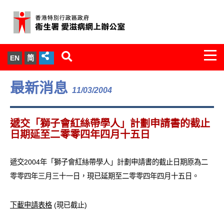
Togg
EN
简
navi
關於我們
最新消息
11/03/2004
服務範圍
遞交「獅子會紅絲帶學人」計劃申請書的截止
文件櫃
日期延至二零零四年四月十五日
統計數字
遞交2004年「獅子會紅絲帶學人」計劃申請書的截止日期原為二
零零四年三月三十一日，現已延期至二零零四年四月十五日。
新聞發佈
下載申請表格
(現已截止)
愛滋病病毒感染與醫護人員專家組