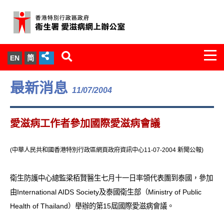
Togg
EN
简
navi
關於我們
最新消息
11/07/2004
服務範圍
愛滋病工作者參加國際愛滋病會議
文件櫃
(中華人民共和國香港特別行政區網頁政府資訊中心11-07-2004 新聞公報)
統計數字
衛生防護中心總監梁栢賢醫生七月十一日率領代表團到泰國，參加
新聞發佈
由International AIDS Society及泰國衛生部（Ministry of Public
Health of Thailand）舉辦的第15屆國際愛滋病會議。
愛滋病病毒感染與醫護人員專家組