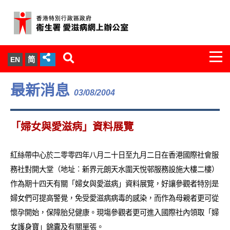
Togg
EN
简
navi
關於我們
最新消息
03/08/2004
服務範圍
「婦女與愛滋病」資料展覽
文件櫃
紅絲帶中心於二零零四年八月二十日至九月二日在香港國際社會服
統計數字
務社對開大堂（地址︰新界元朗天水圍天悅邨服務設施大樓二樓）
作為期十四天有關「婦女與愛滋病」資料展覽，好讓參觀者特別是
新聞發佈
婦女們可提高警覺，免受愛滋病病毒的感染，而作為母親者更可從
懷孕開始，保障胎兒健康。現塲參觀者更可進入國際社內領取「婦
愛滋病病毒感染與醫護人員專家組
女護身寶」錦囊及有關單張。