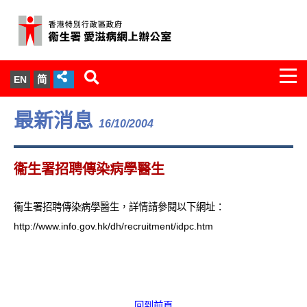
Togg
EN
简
navi
關於我們
最新消息
16/10/2004
服務範圍
衞生署招聘傳染病學醫生
文件櫃
衞生署招聘傳染病學醫生，詳情請參閱以下網址：
統計數字
http://www.info.gov.hk/dh/recruitment/idpc.htm
新聞發佈
愛滋病病毒感染與醫護人員專家組
回到前頁