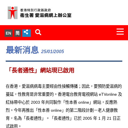
Togg
EN
简
navi
關於我們
最新消息
25/01/2005
服務範圍
「長者通性」網站現已啟用
文件櫃
在香港，愛滋病病毒主要經由性接觸傳播；因此，要預防愛滋病的
統計數字
蔓延，性教育是非常重要的。香港電台教育電視網站 eTVonline 及
紅絲帶中心於 2003 年共同製作「性本善 online」網站，反應熱
新聞發佈
烈。今年再推出「性本善 online」的第二階段計劃－老人健康教
育，名為「長者通性」。「長者通性」已於 2005 年 1 月 21 日正
愛滋病病毒感染與醫護人員專家組
式啟用。