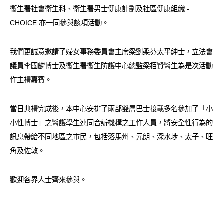
愛滋病呈報表格
衞生署社會衛生科、衛生署男士健康計劃及社區健康組織 -
CHOICE 亦一同參與該項活動。
其他
我們更誠意邀請了婦女事務委員會主席梁劉柔芬太平紳士，立法會
議員李國麟博士及衞生署衞生防護中心總監梁栢賢醫生為是次活動
作主禮嘉賓。
當日典禮完成後，本中心安排了兩部雙層巴士接載多名參加了「小
小性博士」之醫護學生連同合辦機構之工作人員，將安全性行為的
訊息帶給不同地區之市民，包括落馬州、元朗、深水埗、太子、旺
角及佐敦。
歡迎各界人士齊來參與。