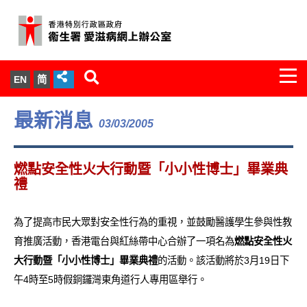
Togg
EN
简
navi
關於我們
最新消息
03/03/2005
服務範圍
燃點安全性火大行動暨「小小性博士」畢業典
文件櫃
禮
統計數字
為了提高市民大眾對安全性行為的重視，並鼓勵醫護學生參與性教
育推廣活動，香港電台與紅絲帶中心合辦了一項名為
燃點安全性火
新聞發佈
大行動暨「小小性博士」畢業典禮
的活動。該活動將於3月19日下
午4時至5時假銅鑼灣東角道行人專用區舉行。
愛滋病病毒感染與醫護人員專家組