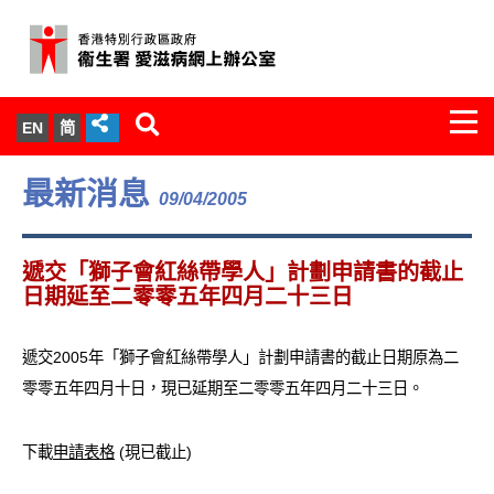
Togg
EN
简
navi
關於我們
最新消息
09/04/2005
服務範圍
遞交「獅子會紅絲帶學人」計劃申請書的截止
文件櫃
日期延至二零零五年四月二十三日
統計數字
遞交2005年「獅子會紅絲帶學人」計劃申請書的截止日期原為二
零零五年四月十日，現已延期至二零零五年四月二十三日。
新聞發佈
下載
申請表格
(現已截止)
愛滋病病毒感染與醫護人員專家組