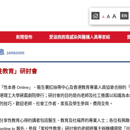
A
EN
A
A
新聞發佈
愛滋病病毒感染與醫護人員專家組
息
18/08/2005
性教育」研討會
「性本善 Online」、衞生署紅絲帶中心及香港教育專業人員協會合辦
港理工大學蔣震劇院舉行；研討會的目的是向老師及社工推廣以知識為本
的技巧，歡迎老師、社會工作者、家長及學生參與，費用全免。
分享性教育心得的講者包括醫生、教育及社福界的專業人士；各位有興趣參與
xedonline.tv 報名，參與「家校性教育」研討會的老師將獲主辦機構頒發