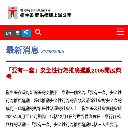
Togg
EN
简
navi
關於我們
最新消息
31/08/2005
服務範圍
「要有一套」安全性行為推廣運動2005開展典
文件櫃
禮
統計數字
衞生署在政府新聞署的支援下，舉辦一個名為「要有一套」安全性
行為推廣運動，藉此推動安全性行為的實踐及消除社會對安全套的
新聞發佈
成見。此運動的對象是性活躍的社會人士，衞生署及社會團體會於
2005年9月至12月期間，包括12月1日的世界愛滋病日，舉行各式
愛滋病病毒感染與醫護人員專家組
各樣的活動。「要有一套」安全性行為推廣運動包括三大主要元