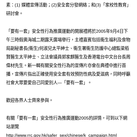
素：(1) 媒體宣傳活動；(2)安全套分發網絡；和(3)「家校性教育」
愛滋病呈報表格
研討會。
其他
「要有一套」安全性行為推廣運動的開展禮將於2005年9月4日下
午三時假奧海城二期露天廣場舉行，主禮嘉賓包括衞生福利及食物
局副秘書長(衞生)何淑兒太平紳士、衞生署衞生防護中心總監梁栢
賢醫生太平紳士、立法會議員郭家麒醫生及香港電台中文台台長周
偉材先生。新一輯有關安全性行為的宣傳片亦會在典禮中進行首
播，宣傳片指出正確使用安全套有效預防性病及愛滋病，同時呼籲
社會大眾要愛自己同愛別人—「要有一套」。
歡迎各界人士齊來參與。
有關「要有一套」安全性行為推廣運動2005的詳情，可到以下網
站瀏覽
http://www.rrc.gov.hk/safer_sex/chinese/k_campaign.html