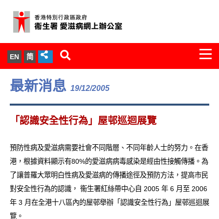
Togg
EN
简
navi
關於我們
最新消息
19/12/2005
服務範圍
「認識安全性行為」屋邨巡迴展覽
文件櫃
預防性病及愛滋病需要社會不同階層、不同年齡人士的努力。在香
統計數字
港，根據資料顯示有80%的愛滋病病毒感染是經由性接觸傳播。為
了讓普羅大眾明白性病及愛滋病的傳播途徑及預防方法，提高市民
新聞發佈
對安全性行為的認識， 衞生署紅絲帶中心自 2005 年 6 月至 2006
年 3 月在全港十八區內的屋邨舉辦「認識安全性行為」屋邨巡迴展
愛滋病病毒感染與醫護人員專家組
覽。