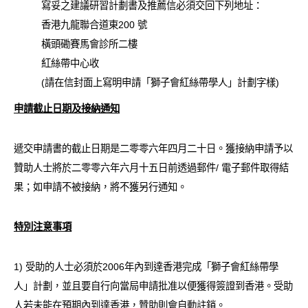
寫妥之建議研習計劃書及推薦信必須交回下列地址：
香港九龍聯合道東200 號
橫頭磡賽馬會診所二樓
紅絲帶中心收
(請在信封面上寫明申請「獅子會紅絲帶學人」計劃字樣)
申請截止日期及接納通知
遞交申請書的截止日期是二零零六年四月二十日。獲接納申請予以
贊助人士將於二零零六年六月十五日前透過郵件/ 電子郵件取得結
果；如申請不被接納，將不獲另行通知。
特別注意事項
1) 受助的人士必須於2006年內到達香港完成「獅子會紅絲帶學
人」計劃，並且要自行向當局申請批准以便獲得簽證到香港。受助
人若未能在預期內到達香港，贊助則會自動註銷。