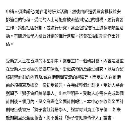
申請人須建議他/她在港的研究活動，然後由評選委員會批核並安
排適合的行程。受助的人士可能會被派遣到指定的機構，履行實習
工作，策動社區計劃，或進行研究，甚至包括推行上述多項類型活
動。有關這個學人研習計劃的推行進度，將會在活動期間作出評
估。
受助之人士在香港的兩星期中，需要主持一個研討會，內容是著重
在受助人士地區的愛滋病情況、愛滋病預防及護理研究，以及介紹
該研習計劃的內容及/或在港期間交流的經驗等。而受助人在離港
前必須撰寫及遞交一份初步報告，在完成整個計劃後，受助人將會
獲頒予「獅子會紅絲帶學人」出席證明書。受助人亦需在完成整個
計劃後三個月內，呈交詳盡之全面計劃報告。本中心在收到全面計
劃報告後會把「獅子會紅絲帶學人」證書寄到貴工作單位。 如未
能如期呈交全面報告，將不獲發「獅子會紅絲帶學人」證書。