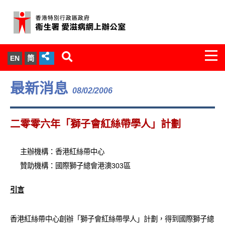
Togg
EN
简
navi
關於我們
最新消息
08/02/2006
服務範圍
二零零六年「獅子會紅絲帶學人」計劃
文件櫃
主辦機構：香港紅絲帶中心
統計數字
贊助機構：國際獅子總會港澳303區
新聞發佈
引言
愛滋病病毒感染與醫護人員專家組
香港紅絲帶中心創辦「獅子會紅絲帶學人」計劃，得到國際獅子總