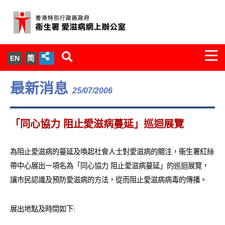
Togg
EN
简
navi
關於我們
最新消息
25/07/2006
服務範圍
「同心協力 阻止愛滋病蔓延」巡迴展覽
文件櫃
為阻止愛滋病的蔓延及喚起社會人士對愛滋病的關注，衞生署紅絲
統計數字
帶中心展出一項名為「同心協力 阻止愛滋病蔓延」的巡迴展覽，
讓市民認識及預防愛滋病的方法，從而阻止愛滋病病毒的傳播。
新聞發佈
愛滋病病毒感染與醫護人員專家組
展出地點及時間如下: