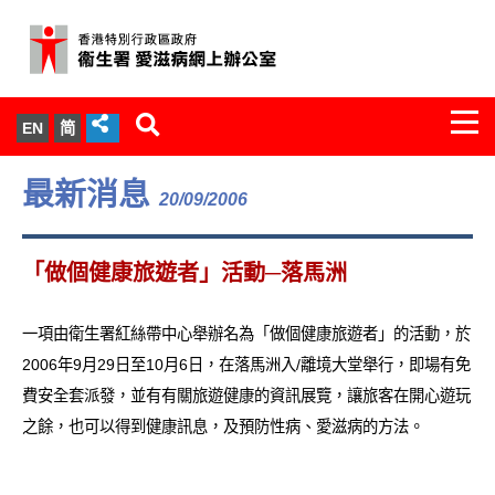
Togg
EN
简
navi
關於我們
最新消息
20/09/2006
服務範圍
「做個健康旅遊者」活動─落馬洲
文件櫃
一項由衛生署紅絲帶中心舉辦名為「做個健康旅遊者」的活動，於
統計數字
2006年9月29日至10月6日，在落馬洲入/離境大堂舉行，即場有免
費安全套派發，並有有關旅遊健康的資訊展覽，讓旅客在開心遊玩
新聞發佈
之餘，也可以得到健康訊息，及預防性病、愛滋病的方法。
愛滋病病毒感染與醫護人員專家組