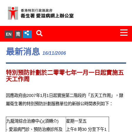
Togg
EN
简
navi
關於我們
最新消息
16/11/2006
服務範圍
特別預防計劃於二零零七年一月一日起實施五
文件櫃
天工作周
統計數字
因應政府由2007年1月1日起實施第二階段的「五天工作周」，隸
屬衛生署的特別預防計劃服務單位的新辦公時間表列如下：
新聞發佈
九龍灣綜合治療中心(須轉介)
星期一至五
愛滋病病毒感染與醫護人員專家組
- 愛滋病門診、預防治療診所及
上午8 時30 分至下午1