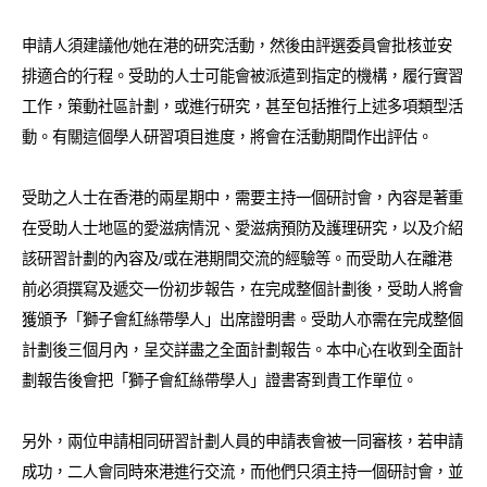
申請人須建議他/她在港的研究活動，然後由評選委員會批核並安
排適合的行程。受助的人士可能會被派遣到指定的機構，履行實習
工作，策動社區計劃，或進行研究，甚至包括推行上述多項類型活
動。有關這個學人研習項目進度，將會在活動期間作出評估。
受助之人士在香港的兩星期中，需要主持一個研討會，內容是著重
在受助人士地區的愛滋病情況、愛滋病預防及護理研究，以及介紹
該研習計劃的內容及/或在港期間交流的經驗等。而受助人在離港
前必須撰寫及遞交一份初步報告，在完成整個計劃後，受助人將會
獲頒予「獅子會紅絲帶學人」出席證明書。受助人亦需在完成整個
計劃後三個月內，呈交詳盡之全面計劃報告。本中心在收到全面計
劃報告後會把「獅子會紅絲帶學人」證書寄到貴工作單位。
另外，兩位申請相同研習計劃人員的申請表會被一同審核，若申請
成功，二人會同時來港進行交流，而他們只須主持一個研討會，並