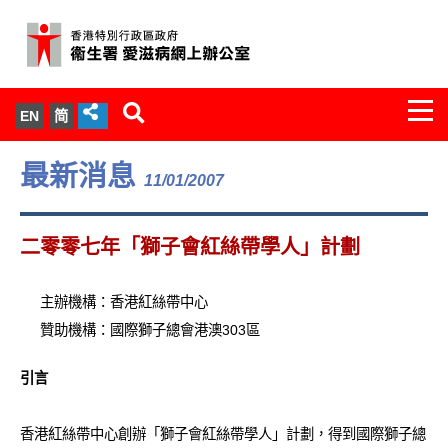
Togg
EN
简
navi
關於我們
最新消息
11/01/2007
服務範圍
二零零七年「獅子會紅絲帶學人」計劃
文件櫃
主辦機構：香港紅絲帶中心
統計數字
贊助機構：國際獅子總會港澳303區
新聞發佈
引言
愛滋病病毒感染與醫護人員專家組
香港紅絲帶中心創辦「獅子會紅絲帶學人」計劃，得到國際獅子總