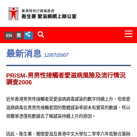
Togg
EN
简
navi
關於我們
最新消息
12/07/2007
服務範圍
PRiSM-男男性接觸者愛滋病風險及流行情況
文件櫃
調查2006
統計數字
近年香港男男性接觸者受愛滋病病毒感染的數字持續上升，但是愛
滋病病毒在男男性接觸者間的整體感染率卻未有實質的數據，所以
新聞發佈
很難單憑僅有數據去了解感染持續上升的原因。
愛滋病病毒感染與醫護人員專家組
因此，衞生署、關懷愛滋及香港中文大學在二零零六年底聯合籌辦