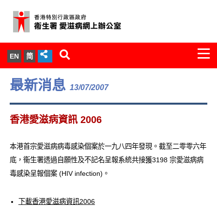
Togg
EN
简
navi
關於我們
最新消息
13/07/2007
服務範圍
香港愛滋病資訊 2006
文件櫃
本港首宗愛滋病病毒感染個案於一九八四年發現。截至二零零六年
統計數字
底，衞生署透過自願性及不記名呈報系統共接獲3198 宗愛滋病病
毒感染呈報個案 (HIV infection)。
新聞發佈
愛滋病病毒感染與醫護人員專家組
下載香港愛滋病資訊2006