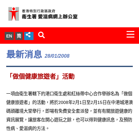
Togg
EN
简
navi
關於我們
最新消息
28/01/2008
服務範圍
「做個健康旅遊者」活動
文件櫃
一項由衛生署轄下的港口衛生處和紅絲帶中心合作舉辦名為「做個
統計數字
健康旅遊者」的活動，將於2008年2月1日至2月15日在中港城港澳
碼頭離境大堂舉行，即場有免費安全套派發，並有有關旅遊健康的
新聞發佈
資訊展覽，讓旅客在開心遊玩之餘，也可以得到健康訊息，及預防
性病、愛滋病的方法。
愛滋病病毒感染與醫護人員專家組