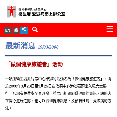
Togg
EN
简
navi
關於我們
最新消息
19/03/2008
服務範圍
「做個健康旅遊者」活動
文件櫃
一項由衛生署紅絲帶中心舉辦的活動名為「做個健康旅遊者」，將
統計數字
於2008年3月20日至3月25日在信德中心港澳碼頭出入境大堂舉
行，即場有免費安全套派發，並展出相關旅遊健康的資訊，讓旅客
新聞發佈
在開心遊玩之餘，也可以得到健康訊息，及預防性病、愛滋病的方
法。
愛滋病病毒感染與醫護人員專家組