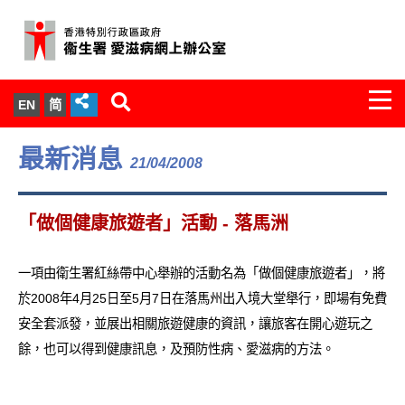
Togg
EN
简
navi
關於我們
最新消息
21/04/2008
服務範圍
「做個健康旅遊者」活動 - 落馬洲
文件櫃
一項由衛生署紅絲帶中心舉辦的活動名為「做個健康旅遊者」，將
統計數字
於2008年4月25日至5月7日在落馬州出入境大堂舉行，即場有免費
安全套派發，並展出相關旅遊健康的資訊，讓旅客在開心遊玩之
新聞發佈
餘，也可以得到健康訊息，及預防性病、愛滋病的方法。
愛滋病病毒感染與醫護人員專家組