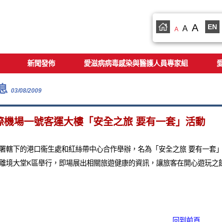
A
EN
A
A
新聞發佈
愛滋病病毒感染與醫護人員專家組
息
03/08/2009
際機場一號客運大樓「安全之旅 要有一套」活動
署轄下的港口衞生處和紅絲帶中心合作舉辦，名為「安全之旅 要有一套」的
離境大堂K區舉行，即場展出相關旅遊健康的資訊，讓旅客在開心遊玩之
回到前頁