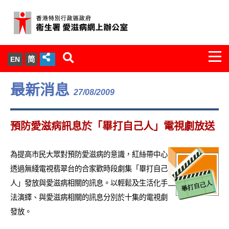
Togg
EN
简
navi
關於我們
最新消息
27/08/2009
服務範圍
預防愛滋病訊息於「畢打自己人」電視劇放送
文件櫃
為提高市民大眾對預防愛滋病的意識，紅絲帶中心
統計數字
透過無綫電視翡翠台的合家歡時段劇集「畢打自己
人」發放與愛滋病相關的訊息。以輕鬆及生活化手
新聞發佈
法演繹、與愛滋病相關的訊息分別於十集的電視劇
發放。
愛滋病病毒感染與醫護人員專家組