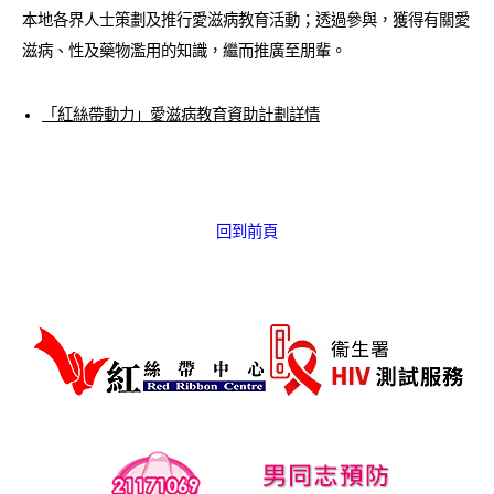
愛滋病呈報表格
本地各界人士策劃及推行愛滋病教育活動；透過參與，獲得有關愛
滋病、性及藥物濫用的知識，繼而推廣至朋輩。
其他
「紅絲帶動力」愛滋病教育資助計劃詳情
回到前頁