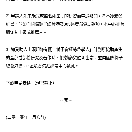
2) 申請人如未能完成整個兩星期的研習而中途離開，將不獲頒發
証書，並須向國際獅子總會港澳303區發還資助款項。本中心亦會
通知其上級或推薦人。
3) 如受助人士須印錄有關「獅子會紅絲帶學人」計劃所協助產生
的全部或部份研究及著作時，他/她必須註明出處，並向國際獅子
總會港澳303區及香港紅絲帶中心致意。
下載申請表格
（現已截止）
~ 完 ~
(二零一零年一月修訂)