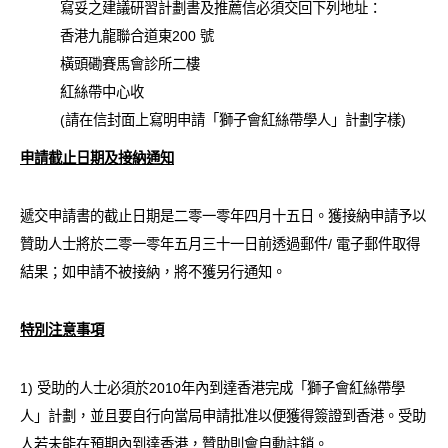
寫妥之建議研習計劃書及推薦信必須交回下列地址：
香港九龍聯合道東200 號
橫頭磡賽馬會診所二樓
紅絲帶中心收
(請在信封面上寫明申請「獅子會紅絲帶學人」計劃字樣)
申請截止日期及接納通知
遞交申請書的截止日期是二零一零年四月十五日。獲接納申請予以
贊助人士將於二零一零年五月三十一日前透過郵件/ 電子郵件取得
結果；如申請不被接納，將不獲另行通知。
特別注意事項
1) 受助的人士必須於2010年內到達香港完成「獅子會紅絲帶學
人」計劃，並且要自行向當局申請批准以便獲得簽證到香港。受助
人若未能在預期內到達香港，贊助則會自動註銷。