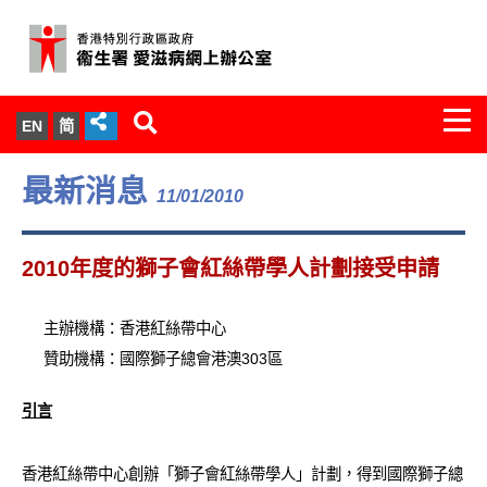
Togg
EN
简
navi
關於我們
最新消息
11/01/2010
服務範圍
2010年度的獅子會紅絲帶學人計劃接受申請
文件櫃
主辦機構：香港紅絲帶中心
統計數字
贊助機構：國際獅子總會港澳303區
新聞發佈
引言
愛滋病病毒感染與醫護人員專家組
香港紅絲帶中心創辦「獅子會紅絲帶學人」計劃，得到國際獅子總