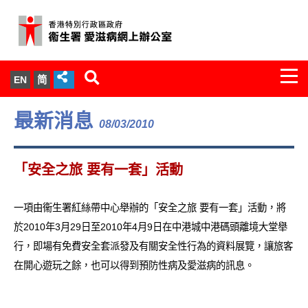
Togg
EN
简
navi
關於我們
最新消息
08/03/2010
服務範圍
「安全之旅 要有一套」活動
文件櫃
一項由衞生署紅絲帶中心舉辦的「安全之旅 要有一套」活動，將
統計數字
於2010年3月29日至2010年4月9日在中港城中港碼頭離境大堂舉
行，即場有免費安全套派發及有關安全性行為的資料展覽，讓旅客
新聞發佈
在開心遊玩之餘，也可以得到預防性病及愛滋病的訊息。
愛滋病病毒感染與醫護人員專家組