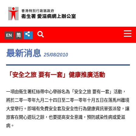
Togg
EN
简
navi
關於我們
最新消息
25/08/2010
服務範圍
「安全之旅 要有一套」健康推廣活動
文件櫃
一項由衞生署紅絲帶中心舉辦名為「安全之旅 要有一套」活動，
統計數字
將於二零一零年九月二十四日至二零一零年十月五日在落馬州離境
大堂舉行。即場有免費安全套及安全性行為健康資訊單張派發，讓
新聞發佈
旅客在開心遊玩之餘，也要提高安全意識，預防感染性病或愛滋
病。
愛滋病病毒感染與醫護人員專家組