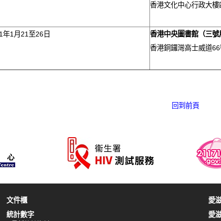
香港文化中心行政大樓
11年1月21至26日
香港中央圖書館
（三號
香港銅鑼灣高士威道66
回到前頁
文件櫃
愛
統計數字
愛