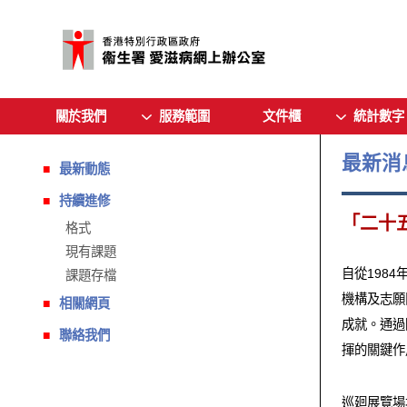
關於我們
服務範圍
文件櫃
統計數字
最新消
最新動態
持續進修
「二十
格式
現有課題
自從198
課題存檔
機構及志願
相關網頁
成就。通過
聯絡我們
揮的關鍵作
巡廻展覽場