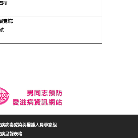
四樓
展覽館
）
號
滋病病毒感染與醫護人員專家組
滋病呈報表格