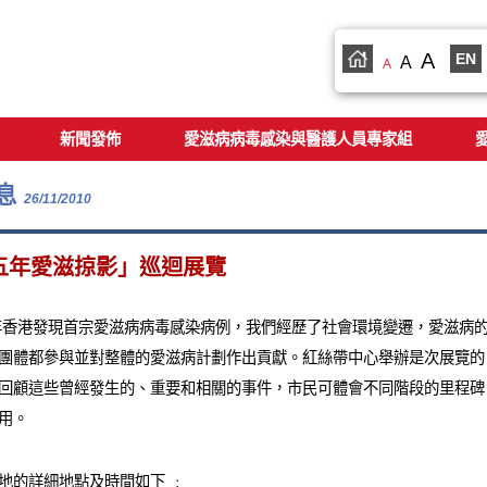
A
EN
A
A
新聞發佈
愛滋病病毒感染與醫護人員專家組
息
26/11/2010
五年愛滋掠影」巡迴展覽
4年香港發現首宗愛滋病病毒感染病例，我們經歷了社會環境變遷，愛滋病
團體都參與並對整體的愛滋病計劃作出貢獻。紅絲帶中心舉辦是次展覽的
回顧這些曾經發生的、重要和相關的事件，市民可體會不同階段的里程碑
用。
地的詳細地點及時間如下 ﹕