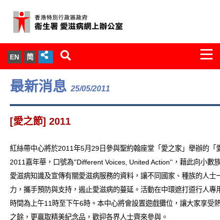
Togg
EN
简
navi
關於我們
最新消息
25/05/2011
服務範圍
[愛之節] 2011
文件櫃
紅絲帶中心將於2011年5月29日參與聖約翰座堂「愛之家」舉辦的「
統計數字
2011嘉年華，口號為''Different Voices, United Action''，藉此
愛滋病知識及宣傳有關愛滋病服務的資料，讓不同國家、種族的人士
新聞發佈
力，攜手預防與支持，遏止愛滋病的蔓延。活動在中環遮打道行人專
時間為上午11時至下午6時。本中心將會設置遊戲攤位，讓大家享受
愛滋病病毒感染與醫護人員專家組
之餘，更贏取精美紀念品，歡迎各界人士齊來參與。