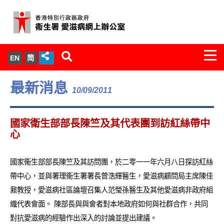
Togg
EN
简
navi
關於我們
最新消息
10/09/2011
服務範圍
國家衛生部部長陳竺及其代表團到訪紅絲帶中
文件櫃
心
統計數字
國家衞生部部長陳竺及其訪問團，於二零一一年六月八日探訪紅絲
帶中心，並與署理衞生署署長曾浩輝醫生，愛滋病顧問局主席陳佳
新聞發佈
鼐教授，愛滋病社區論壇召集人范瑩孫醫生及其他愛滋病非政府組
織代表會面。 陳部長與與會者對本地政府如何與社群合作，共同
愛滋病病毒感染與醫護人員專家組
對抗愛滋病的經驗作出深入的討論並提出建議。