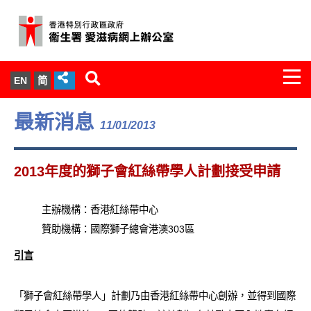
Togg
EN
简
navi
關於我們
最新消息
11/01/2013
服務範圍
2013年度的獅子會紅絲帶學人計劃接受申請
文件櫃
主辦機構：香港紅絲帶中心
統計數字
贊助機構：國際獅子總會港澳303區
新聞發佈
引言
愛滋病病毒感染與醫護人員專家組
「獅子會紅絲帶學人」計劃乃由香港紅絲帶中心創辦，並得到國際