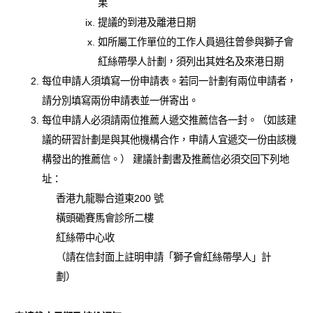
果
提議的到港及離港日期
如所屬工作單位的工作人員過往曾參與獅子會
紅絲帶學人計劃，須列出其姓名及來港日期
每位申請人須填寫一份申請表。若同一計劃有兩位申請者，
請分別填寫兩份申請表並一併寄出。
每位申請人必須請兩位推薦人遞交推薦信各一封。（如該建
議的研習計劃是與其他機構合作，申請人宜遞交一份由該機
構發出的推薦信。） 建議計劃書及推薦信必須交回下列地
址：
香港九龍聯合道東200 號
橫頭磡賽馬會診所二樓
紅絲帶中心收
（請在信封面上註明申請「獅子會紅絲帶學人」計
劃）