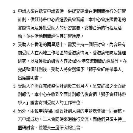
申請人須在遞交申請表時一併提交建議在港期間進行的研習
計劃，供紅絲帶中心評選委員會審議。本中心會按照香港的
實際情況及獲批受助人的研習需要，安排合適的行程及活
動，並在活動期間評估其研習進度。
受助人在香港的
兩星期
中，需要主持一個研討會，內容是有
關受助人在內地工作地區的愛滋病情況、愛滋病預防及護理
研究，以及獲批的研習內容及/或在港交流期間的經驗等。在
完成整個計劃後，受助人將會獲頒予「獅子會紅絲帶學人」
出席證明書。
受助人亦需在完成整個計劃後
三個月內
，呈交詳盡之全面計
劃報告。本中心在收到全面計劃報告後會把「獅子會紅絲帶
學人」證書寄到受助人的工作單位。
另外，兩位申請相同研習計劃人員的申請表會被
一同
審核。
若申請成功，二人會同時來港進行交流，而他們只須主持
一
個
研討會，並遞交
一份
研究報告書。