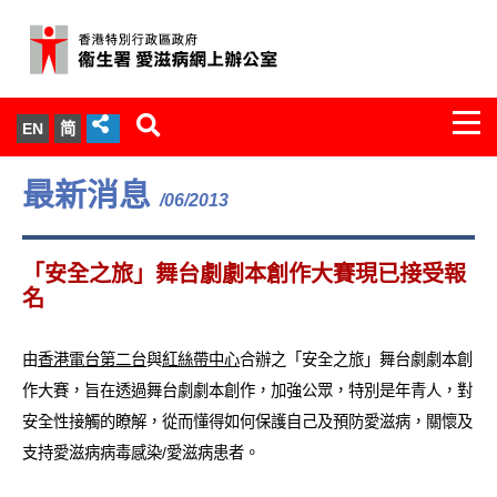
Togg
EN
简
navi
關於我們
最新消息
/06/2013
服務範圍
「安全之旅」舞台劇劇本創作大賽現已接受報
文件櫃
名
統計數字
由
香港電台第二台
與
紅絲帶中心
合辦之「安全之旅」舞台劇劇本創
作大賽，旨在透過舞台劇劇本創作，加強公眾，特別是年青人，對
新聞發佈
安全性接觸的瞭解，從而懂得如何保護自己及預防愛滋病，關懷及
支持愛滋病病毒感染/愛滋病患者。
愛滋病病毒感染與醫護人員專家組