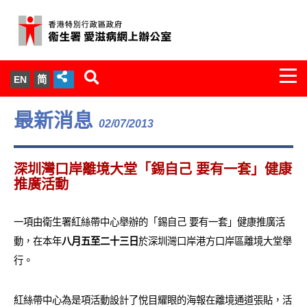
Togg
EN
简
navi
關於我們
最新消息
02/07/2013
服務範圍
深圳灣口岸離境大堂「錫自己 要有一套」健康
文件櫃
推廣活動
統計數字
一項由衛生署紅絲帶中心舉辦的「錫自己 要有一套」健康推廣活
動，在本年
八月五至二十三日
於深圳灣口岸港方口岸區離境大堂舉
新聞發佈
行。
愛滋病病毒感染與醫護人員專家組
紅絲帶中心為是項活動設計了悅目耀眼的海報在離境通道張貼，活