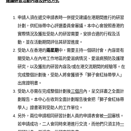
建議研習活動內容及評估方式
申請人須在遞交申請表時一併提交建議在港期間進行的研習
計劃，供紅絲帶中心評選委員會審議。本中心會按照香港的
實際情況及獲批受助人的研習需要，安排合適的行程及活
動，並在活動期間評估其研習進度。
受助人在香港的
兩星期
中，需要主持一個研討會，內容是有
關受助人在內地工作地區的愛滋病情況、愛滋病預防及護理
研究，以及獲批的研習內容及/或在港交流期間的經驗等。在
完成整個計劃後，受助人將會獲頒予「獅子會紅絲帶學人」
出席證明書。
受助人亦需在完成整個計劃後
三個月
內，呈交詳盡之全面計
劃報告。本中心在收到全面計劃報告後會把「獅子會紅絲帶
學人」證書寄到受助人的工作單位。
另外，兩位申請相同研習計劃人員的申請表會被
一同
審核。
若申請成功，二人會同時來港進行交流，而他們只須主持
一