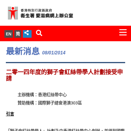
Togg
EN
简
navi
關於我們
最新消息
08/01/2014
服務範圍
二零一四年度的獅子會紅絲帶學人計劃接受申
文件櫃
請
統計數字
主辦機構：香港紅絲帶中心
贊助機構：國際獅子總會港澳303區
新聞發佈
引言
愛滋病病毒感染與醫護人員專家組
「獅子會紅絲帶學人」計劃乃由香港紅絲帶中心創辦，並得到國際