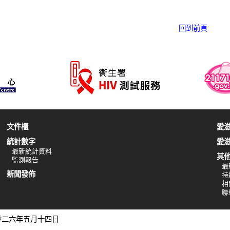
回到前頁
文件櫃
愛
統計數字
愛
最新統計資料
其
監測報告
最
新聞發佈
持
相
聯
二零二六年五月十四日