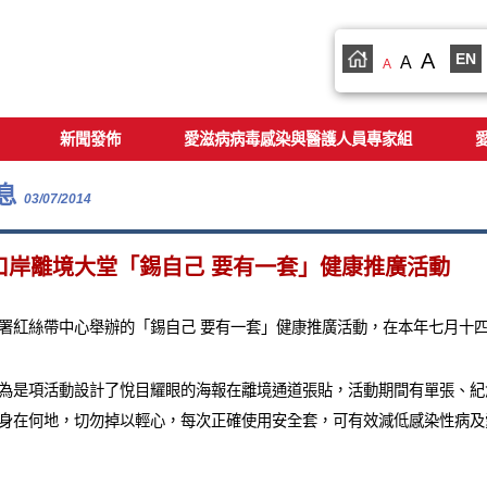
A
EN
A
A
新聞發佈
愛滋病病毒感染與醫護人員專家組
息
03/07/2014
口岸離境大堂「錫自己 要有一套」健康推廣活動
署紅絲帶中心舉辦的「錫自己 要有一套」健康推廣活動，在本年七月十
為是項活動設計了悅目耀眼的海報在離境通道張貼，活動期間有單張、紀
身在何地，切勿掉以輕心，每次正確使用安全套，可有效減低感染性病及