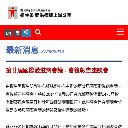
Togg
EN
简
navi
關於我們
最新消息
27/08/2014
服務範圍
第廿屆國際愛滋病會議 - 會後報告座談會
文件櫃
由衞生署衞生防護中心紅絲帶中心主辦的第廿屆國際愛滋病會議 –
統計數字
會後報告座談會，將於2014年9月30日在九龍亞皆老街147J亞皆
老街賽馬會學童牙科診所四樓演講廳舉行。此座談會旨在讓講者分
新聞發佈
享是次參與國際會議的體驗及從中得到的啟發。
愛滋病病毒感染與醫護人員專家組
截止報名日期為2014年9月23日。想知道更多有關第廿屆國際愛滋