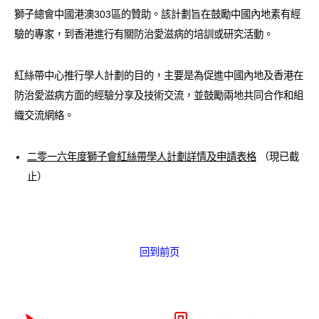
愛滋病呈報表格
獅子總會中國港澳303區的贊助。該計劃旨在鼓勵中國內地素有經
驗的專家，到香港進行有關防治愛滋病的培訓或研究活動。
其他
紅絲帶中心推行學人計劃的目的，主要是為促進中國內地及香港在
防治愛滋病方面的經驗分享及技術交流，並鼓勵兩地共同合作和組
織交流網絡。
二零一六年度獅子會紅絲帶學人計劃詳情及申請表格
（現已截
止）
回到前页