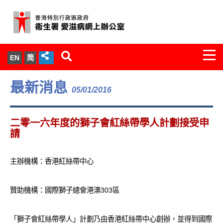
Togg
EN
简
navi
關於我們
最新消息
05/01/2016
服務範圍
二零一六年度的獅子會紅絲帶學人計劃接受申
文件櫃
請
統計數字
主辦機構：香港紅絲帶中心
新聞發佈
贊助機構：國際獅子總會港澳303區
愛滋病病毒感染與醫護人員專家組
「獅子會紅絲帶學人」計劃乃由香港紅絲帶中心創辦，並得到國際