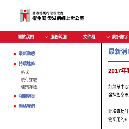
關於我們
服務範圍
文件櫃
統計數字
最新消
最新動態
持續進修
2017
格式
現有課題
紅絲帶中心
課題存檔
發揮創意思
相關網頁
聯絡我們
此項資助計
物濫用的知