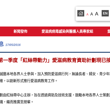
A
EN
A
A
新聞發佈
愛滋病病毒感染與醫護人員專家組
息
17/05/2016
年第一季度「紅絲帶動力」愛滋病教育資助計劃現已接受
誠邀本地各界人士參與，加入預防愛滋病行列，無論長者、婦女、青少年
維，以創新形式推行愛滋病教育工作。
劃由紅絲帶中心主辦，旨在透過資助及技術支援，鼓勵本地各界人士策劃
識，繼而推廣至朋輩。