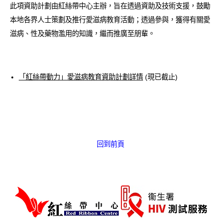
此項資助計劃由紅絲帶中心主辦，旨在透過資助及技術支援，鼓勵
愛滋病呈報表格
本地各界人士策劃及推行愛滋病教育活動；透過參與，獲得有關愛
其他
滋病、性及藥物濫用的知識，繼而推廣至朋輩。
「紅絲帶動力」愛滋病教育資助計劃詳情
(現已截止)
回到前頁