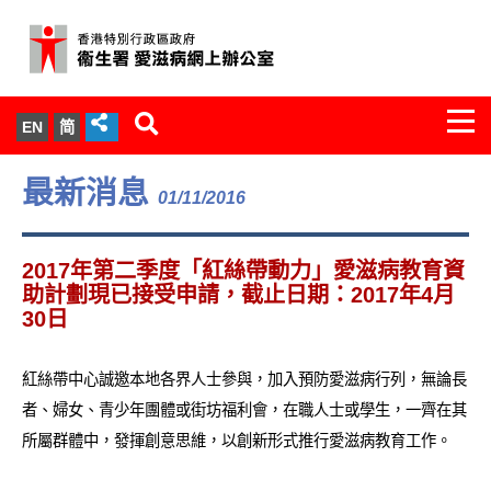
Togg
EN
简
navi
關於我們
最新消息
01/11/2016
服務範圍
2017年第二季度「紅絲帶動力」愛滋病教育資
文件櫃
助計劃現已接受申請，截止日期：2017年4月
30日
統計數字
紅絲帶中心誠邀本地各界人士參與，加入預防愛滋病行列，無論長
新聞發佈
者、婦女、青少年團體或街坊福利會，在職人士或學生，一齊在其
所屬群體中，發揮創意思維，以創新形式推行愛滋病教育工作。
愛滋病病毒感染與醫護人員專家組