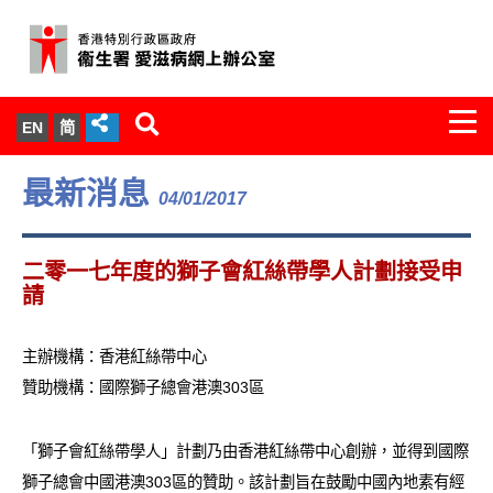
Togg
EN
简
navi
關於我們
最新消息
04/01/2017
服務範圍
二零一七年度的獅子會紅絲帶學人計劃接受申
文件櫃
請
統計數字
主辦機構：香港紅絲帶中心
贊助機構：國際獅子總會港澳303區
新聞發佈
「獅子會紅絲帶學人」計劃乃由香港紅絲帶中心創辦，並得到國際
愛滋病病毒感染與醫護人員專家組
獅子總會中國港澳303區的贊助。該計劃旨在鼓勵中國內地素有經