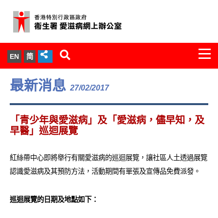
Togg
EN
简
navi
關於我們
最新消息
27/02/2017
服務範圍
「青少年與愛滋病」及「愛滋病，儘早知，及
文件櫃
早醫」巡迴展覽
統計數字
紅絲帶中心即將舉行有關愛滋病的巡迴展覽，讓社區人土透過展覽
認識愛滋病及其預防方法，活動期間有單張及宣傳品免費派發。
新聞發佈
巡迴展覽的日期及地點如下：
愛滋病病毒感染與醫護人員專家組