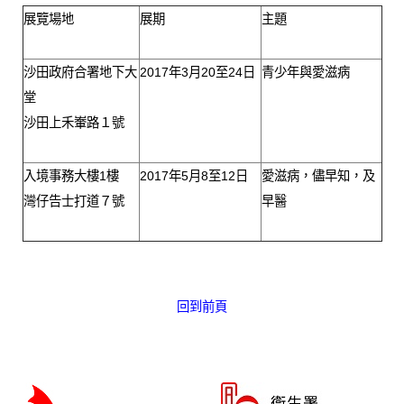
愛滋病呈報表格
展覽場地
展期
主題
其他
沙田政府合署地下大
2017年3月20至24日
青少年與愛滋病
堂
沙田上禾輋路１號
入境事務大樓1樓
2017年5月8至12日
愛滋病，儘早知，及
灣仔告士打道７號
早醫
回到前頁